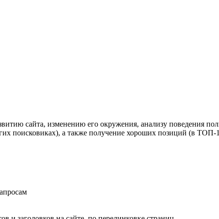
звитию сайта, изменению его окружения, анализу поведения по
ругих поисковиках), а также получение хороших позиций (в ТОП
запросам
в и заголовков на сайте, по перелинковке страниц