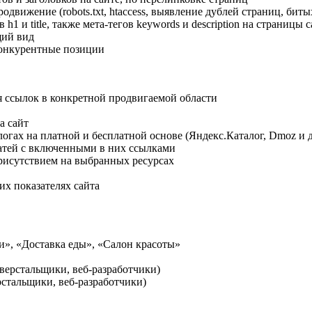
движение (robots.txt, htaccess, выявление дублей страниц, битых
h1 и title, также мета-тегов keywords и description на страницы 
щий вид
конкурентные позиции
 ссылок в конкретной продвигаемой области
а сайт
огах на платной и бесплатной основе (Яндекс.Каталог, Dmoz и д
атей с включенными в них ссылками
рисутствием на выбранных ресурсах
их показателях сайта
стальщики, веб-разработчики)